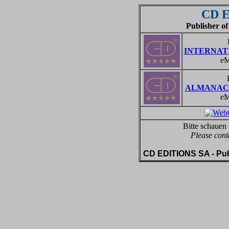
CD 
Publisher of
INTERNAT
eM
ALMANAC
eM
Bitte schauen 
Please cont
CD EDITIONS SA - Publi